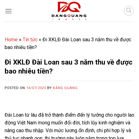
Skip
to
content
Home
»
Tin tức
»
Đi XKLĐ Đài Loan sau 3 năm thu về được
bao nhiêu tiền?
Đi XKLĐ Đài Loan sau 3 năm thu về được
bao nhiêu tiền?
POSTED ON
14/07/2025
BY
ĐĂNG QUANG
Đài Loan từ lâu đã trở thành điểm đến lý tưởng cho người lao
động Việt Nam mong muốn đổi đời, tích lũy kinh nghiệm và
nâng cao thu nhập. Với mức lương ổn định, chi phí hợp lý và
thủ tục nhanh gọn, thị trường này luôn nằm trong top lựa