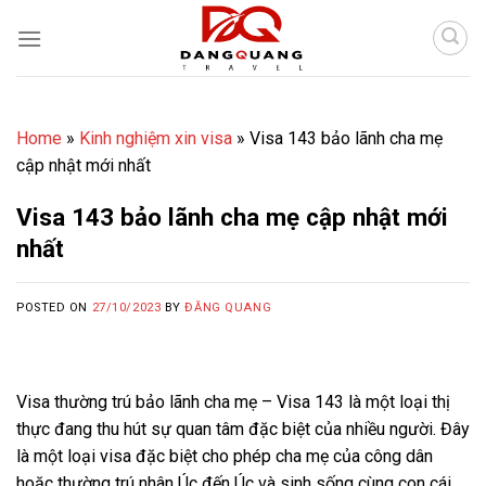
Skip
to
content
Home
»
Kinh nghiệm xin visa
»
Visa 143 bảo lãnh cha mẹ
cập nhật mới nhất
Visa 143 bảo lãnh cha mẹ cập nhật mới
nhất
POSTED ON
27/10/2023
BY
ĐĂNG QUANG
Visa thường trú bảo lãnh cha mẹ – Visa 143 là một loại thị
thực đang thu hút sự quan tâm đặc biệt của nhiều người. Đây
là một loại visa đặc biệt cho phép cha mẹ của công dân
hoặc thường trú nhân Úc đến Úc và sinh sống cùng con cái