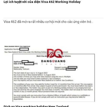
Lợi ích tuyệt vời của diện Visa 462 Working Holiday
Visa 462 đã mở ra rất nhiều cơ hội mới cho các ứng viên trẻ...
Dịch vụ Visa working holiday New Zealand