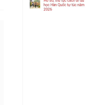
Hồ sơ, thủ tục cách đi du
học Hàn Quốc tự túc năm
2026