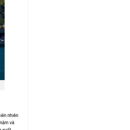
iên nhiên
 năm và
n xuất