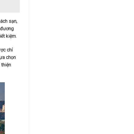
hách sạn,
g đương
iết kiệm.
ược chỉ
lựa chọn
 thiện