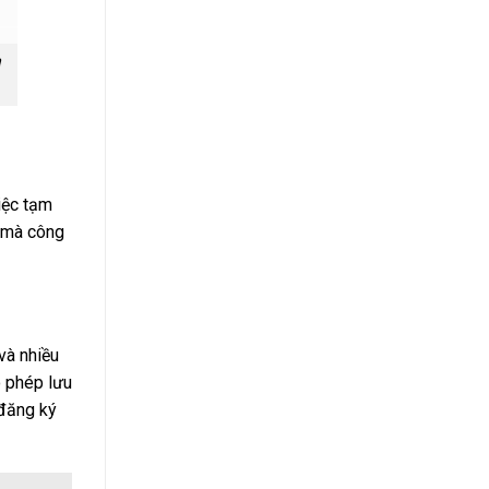
a
iệc tạm
a mà công
và nhiều
o phép lưu
 đăng ký