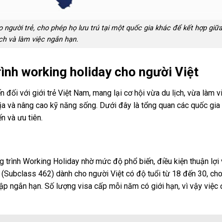
o người trẻ, cho phép họ lưu trú tại một quốc gia khác để kết hợp giữ
ịch và làm việc ngắn hạn.
ình working holiday cho người Việt
đối với giới trẻ Việt Nam, mang lại cơ hội vừa du lịch, vừa làm v
 địa và nâng cao kỹ năng sống. Dưới đây là tổng quan các quốc gi
n và ưu tiên.
 trình Working Holiday nhờ mức độ phổ biến, điều kiện thuận lợi 
 (Subclass 462) dành cho người Việt có độ tuổi từ 18 đến 30, ch
 tập ngắn hạn. Số lượng visa cấp mỗi năm có giới hạn, vì vậy việc