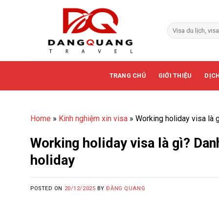
Skip
to
content
TRANG CHỦ
GIỚI THIỆU
DỊCH
Home
»
Kinh nghiệm xin visa
»
Working holiday visa là 
Working holiday visa là gì? Da
holiday
POSTED ON
20/12/2025
BY
ĐĂNG QUANG