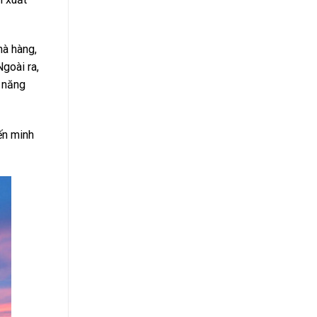
hà hàng,
goài ra,
ỹ năng
ến minh