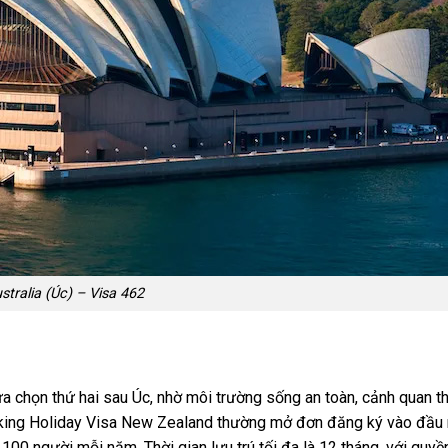
stralia (Úc) – Visa 462
a chọn thứ hai sau Úc, nhờ môi trường sống an toàn, cảnh quan th
Working Holiday Visa New Zealand thường mở đơn đăng ký vào đầu
00 người mỗi năm. Thời gian lưu trú tối đa là 12 tháng, với quyề