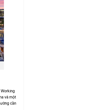
h Working
Nha và một
thường cần