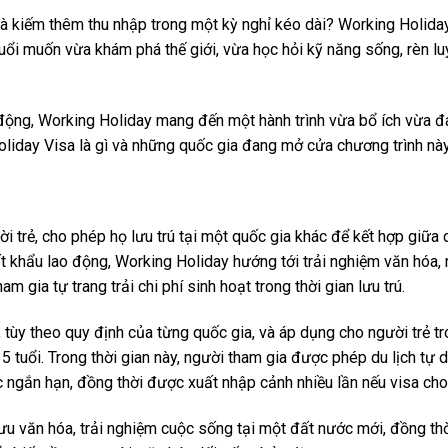
và kiếm thêm thu nhập trong một kỳ nghỉ kéo dài? Working Holiday
uổi muốn vừa khám phá thế giới, vừa học hỏi kỹ năng sống, rèn l
 động, Working Holiday mang đến một hành trình vừa bổ ích vừa đ
liday Visa là gì và những quốc gia đang mở cửa chương trình này
i trẻ, cho phép họ lưu trú tại một quốc gia khác để kết hợp giữa d
ất khẩu lao động, Working Holiday hướng tới trải nghiệm văn hóa,
gia tự trang trải chi phí sinh hoạt trong thời gian lưu trú.
 tùy theo quy định của từng quốc gia, và áp dụng cho người trẻ t
 tuổi. Trong thời gian này, người tham gia được phép du lịch tự d
 ngắn hạn, đồng thời được xuất nhập cảnh nhiều lần nếu visa cho
ưu văn hóa, trải nghiệm cuộc sống tại một đất nước mới, đồng thời