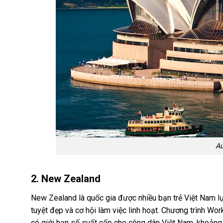
Au
2. New Zealand
New Zealand là quốc gia được nhiều bạn trẻ Việt Nam lự
tuyệt đẹp và cơ hội làm việc linh hoạt. Chương trình 
có giới hạn số suất cấp cho công dân Việt Nam, khoảng 1