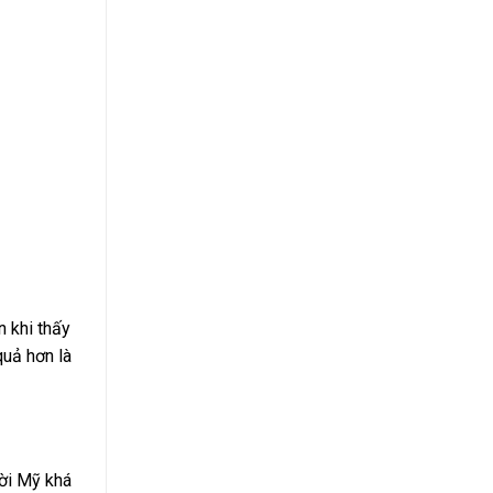
n khi thấy
quả hơn là
ời Mỹ khá