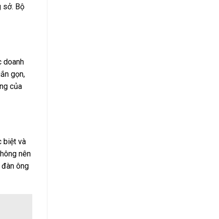
 sở. Bộ
ác doanh
gắn gọn,
àng của
 biệt và
không nên
i đàn ông