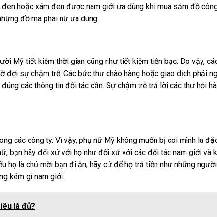
nh đen hoặc xám đen được nam giới ưa dùng khi mua sắm đồ công
 những đồ mà phái nữ ưa dùng.
ời Mỹ tiết kiệm thời gian cũng như tiết kiệm tiền bạc. Do vậy, c
ờ đợi sự chậm trễ. Các bức thư chào hàng hoặc giao dịch phải n
p đúng các thông tin đối tác cần. Sự chậm trễ trả lời các thư hỏi h
ong các công ty. Vì vậy, phụ nữ Mỹ không muốn bị coi mình là đặc
ữ, bạn hãy đối xử với họ như đối xử với các đối tác nam giới và 
ếu họ là chủ mời bạn đi ăn, hãy cứ để họ trả tiền như những ngườ
ng kém gì nam giới.
iêu là đủ?