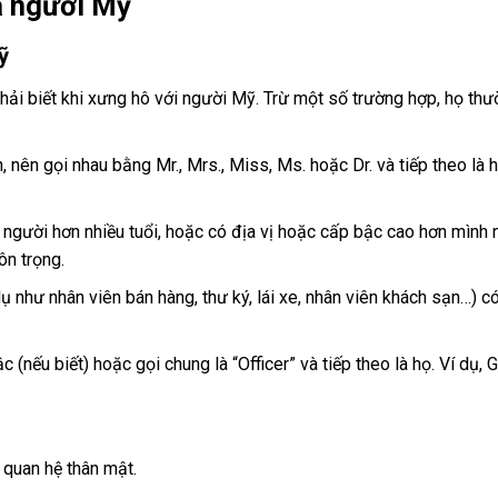
a người Mỹ
ỹ
ải biết khi xưng hô với người Mỹ. Trừ một số trường hợp, họ thư
, nên gọi nhau bằng Mr., Mrs., Miss, Ms. hoặc Dr. và tiếp theo là h
 người hơn nhiều tuổi, hoặc có địa vị hoặc cấp bậc cao hơn mình n
ôn trọng.
ụ như nhân viên bán hàng, thư ký, lái xe, nhân viên khách sạn…) có
(nếu biết) hoặc gọi chung là “Officer” và tiếp theo là họ. Ví dụ, 
 quan hệ thân mật.