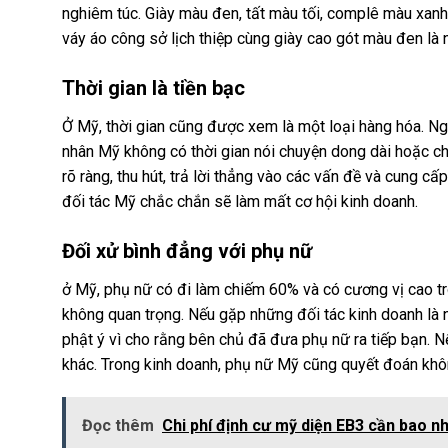
nghiêm túc. Giày màu đen, tất màu tối, complê màu xa
váy áo công sở lịch thiệp cùng giày cao gót màu đen là
Thời gian là tiền bạc
Ở Mỹ, thời gian cũng được xem là một loại hàng hóa. Ngư
nhân Mỹ không có thời gian nói chuyện dong dài hoặc ch
rõ ràng, thu hút, trả lời thẳng vào các vấn đề và cung cấ
đối tác Mỹ chắc chắn sẽ làm mất cơ hội kinh doanh.
Đối xử bình đẳng với phụ nữ
ở Mỹ, phụ nữ có đi làm chiếm 60% và có cương vị cao tr
không quan trọng. Nếu gặp những đối tác kinh doanh là n
phật ý vì cho rằng bên chủ đã đưa phụ nữ ra tiếp bạn. N
khác. Trong kinh doanh, phụ nữ Mỹ cũng quyết đoán khô
Đọc thêm
Chi phí định cư mỹ diện EB3 cần bao nh