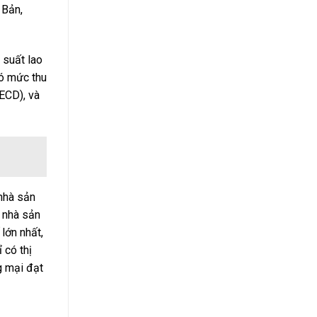
 Bản,
 suất lao
có mức thu
OECD), và
 nhà sản
à nhà sản
lớn nhất,
 có thị
g mại đạt