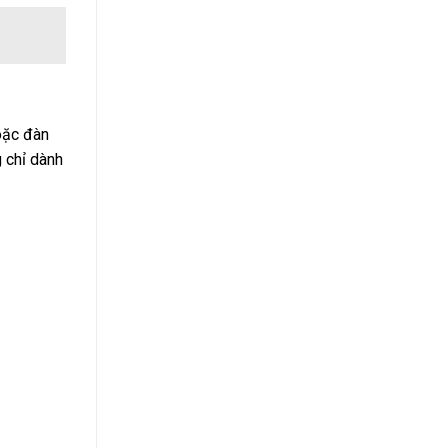
oặc đàn
 chỉ dành