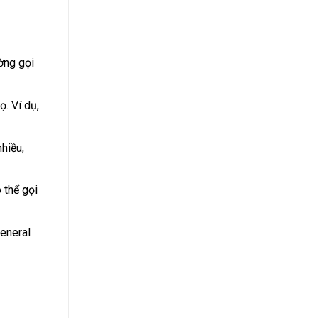
ờng gọi
ọ. Ví dụ,
hiều,
 thể gọi
General