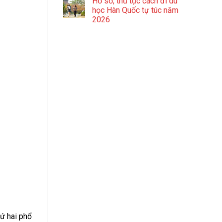
Hồ sơ, thủ tục cách đi du
học Hàn Quốc tự túc năm
2026
hứ hai phổ