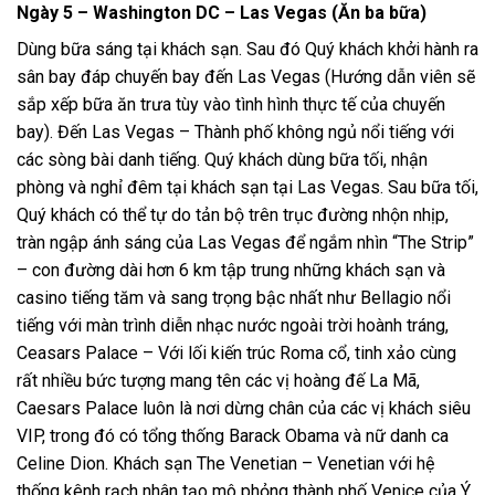
Ngày 5 – Washington DC – Las Vegas (Ăn ba bữa)
Dùng bữa sáng tại khách sạn. Sau đó Quý khách khởi hành ra
sân bay đáp chuyến bay đến Las Vegas (Hướng dẫn viên sẽ
sắp xếp bữa ăn trưa tùy vào tình hình thực tế của chuyến
bay). Đến Las Vegas – Thành phố không ngủ nổi tiếng với
các sòng bài danh tiếng. Quý khách dùng bữa tối, nhận
phòng và nghỉ đêm tại khách sạn tại Las Vegas. Sau bữa tối,
Quý khách có thể tự do tản bộ trên trục đường nhộn nhịp,
tràn ngập ánh sáng của Las Vegas để ngắm nhìn “The Strip”
– con đường dài hơn 6 km tập trung những khách sạn và
casino tiếng tăm và sang trọng bậc nhất như Bellagio nổi
tiếng với màn trình diễn nhạc nước ngoài trời hoành tráng,
Ceasars Palace – Với lối kiến trúc Roma cổ, tinh xảo cùng
rất nhiều bức tượng mang tên các vị hoàng đế La Mã,
Caesars Palace luôn là nơi dừng chân của các vị khách siêu
VIP, trong đó có tổng thống Barack Obama và nữ danh ca
Celine Dion. Khách sạn The Venetian – Venetian với hệ
thống kênh rạch nhân tạo mô phỏng thành phố Venice của Ý.