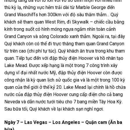
những tảng đá vôi to lớn với vô số đỉnh nhọn với nhiều hình
thù kỳ lạ, những vực hẻm trải dài từ Marble George đến
Grand Waschiffs hơn 300km với độ sâu thăm thẳm… Quý
khách sẽ tham quan West Rim, đi Skywalk – chiếc cầu bằng
kính trong suốt có hình móng ngựa ngắm nhìn toàn cảnh
Grand Canyon và sông Colorado xanh thẳm. Ngoài ra, tại đây
Quý khách còn có thể đi trực thăng tham quan Grand Canyon
từ trên cao (chi phí tự túc). Quý khách ăn trưa trong khu tham
quan. Tiếp tục đến với đập thủy điện Hoover và hồ nhân tạo
Lake Mead. Được xếp hạng là một trong 7 công trình xây
dựng vĩ đại nhất nước Mỹ, đập thủy điện Hoover còn được
công nhận là kỳ quan lịch sử quốc gia và là một trong 100 kỳ
quan của thế giới ở thế kỷ 20. Lake Mead lại chính là hồ chứa
nước của đập thủy điện Hoover cung cấp điện cho cả bang
Neveda và dẫn nước tưới tiêu cho 7 bang miền Tây Hoa Kỳ.
Sau bữa tối, Quý khách về lại khách sạn nghỉ ngơi.
Ngày 7 – Las Vegas – Los Angeles – Quận cam (Ăn ba
bữa)