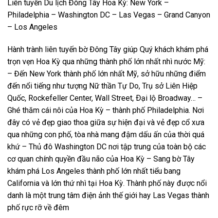
Liên tuyến Du lịch Đông Tây Hoa Kỳ: New York –
Philadelphia – Washington DC – Las Vegas – Grand Canyon
– Los Angeles
Hành trành liên tuyến bờ Đông Tây giúp Quý khách khám phá
trọn vẹn Hoa Kỳ qua những thành phố lớn nhất nhì nước Mỹ:
– Đến New York thành phố lớn nhất Mỹ, sở hữu những điểm
đến nổi tiếng như tượng Nữ thần Tự Do, Trụ sở Liên Hiệp
Quốc, Rockefeller Center, Wall Street, Ðại lộ Broadway… –
Ghé thăm cái nôi của Hoa Kỳ – thành phố Philadelphia. Nơi
đây có vẻ đẹp giao thoa giữa sự hiện đại và vẻ đẹp cổ xưa
qua những con phố, tòa nhà mang đậm dấu ấn của thời quá
khứ – Thủ đô Washington DC nơi tập trung của toàn bộ các
cơ quan chính quyền đầu não của Hoa Kỳ – Sang bờ Tây
khám phá Los Angeles thành phố lớn nhất tiểu bang
California và lớn thứ nhì tại Hoa Kỳ. Thành phố này được nổi
danh là một trung tâm điện ảnh thế giới hay Las Vegas thành
phố rực rỡ về đêm