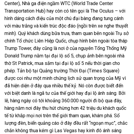
Center), Nhà ga điện ngầm WTC (World Trade Center
Transportation Hub) hay còn có tên gọi là The Oculus – với
hình dáng cách điệu của một chú đại bàng đang tung cánh
với màu trắng và kiến trúc độc đáo (ngồi trên xe nghe thuyết
minh). Quý khách dùng bữa trưa, tham quan bên ngoài Trụ sở
chính Tổ chức Liên Hiệp Quốc, chụp hình bên ngoài tòa tháp
Trump Tower, đây cũng là nơi ở của nguyên Tổng Thống Mỹ
Donald Trump nằm tại đại lộ số 5, chụp ảnh bên ngoài nhà
thờ St Patrick, mua sắm tại đại lộ số 5 nếu thời gian cho
phép. Tản bộ tại Quảng trường Thời Đại (Times Square)
được coi như một minh chứng lịch sử quan trọng của Mỹ vì
đã hiện diện ở đây qua nhiều thế kỷ. Nó còn được biết đến
với biệt danh là ngã tư của thế giới hay đại lộ ánh sáng. Bởi
lẽ, hàng ngày có tới khoảng 360.000 người đi bộ qua đây,
hàng năm nơi đây thu hút chừng hơn 42 triệu du khách quốc
tế từ khắp mọi nơi trên thế giới tham quan, khám phá. Số
lượng đèn, biển quảng cáo ở đây đều rất “ngoạn mục”, chắc
chắn không thua kém gì Las Vegas hay kinh đô ánh sáng