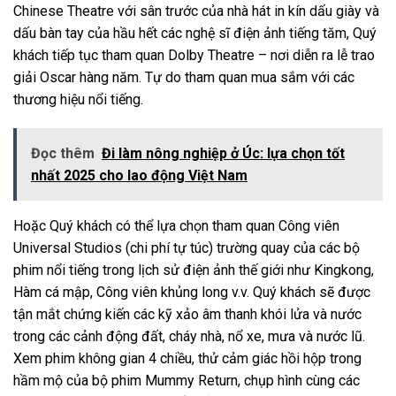
Chinese Theatre với sân trước của nhà hát in kín dấu giày và
dấu bàn tay của hầu hết các nghệ sĩ điện ảnh tiếng tăm, Quý
khách tiếp tục tham quan Dolby Theatre – nơi diễn ra lễ trao
giải Oscar hàng năm. Tự do tham quan mua sắm với các
thương hiệu nổi tiếng.
Đọc thêm
Đi làm nông nghiệp ở Úc: lựa chọn tốt
nhất 2025 cho lao động Việt Nam
Hoặc Quý khách có thể lựa chọn tham quan Công viên
Universal Studios (chi phí tự túc) trường quay của các bộ
phim nổi tiếng trong lịch sử điện ảnh thế giới như Kingkong,
Hàm cá mập, Công viên khủng long v.v. Quý khách sẽ được
tận mắt chứng kiến các kỹ xảo âm thanh khói lửa và nước
trong các cảnh động đất, cháy nhà, nổ xe, mưa và nước lũ.
Xem phim không gian 4 chiều, thử cảm giác hồi hộp trong
hầm mộ của bộ phim Mummy Return, chụp hình cùng các