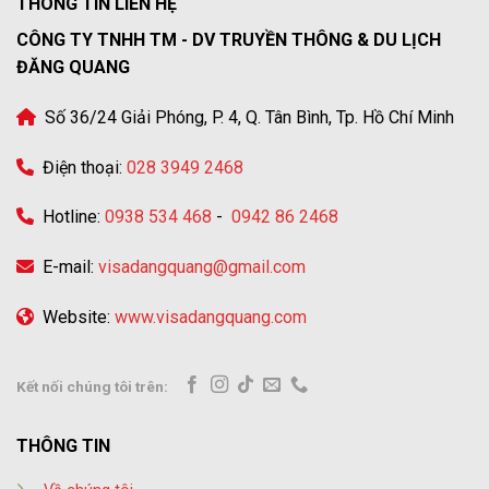
THÔNG TIN LIÊN HỆ
CÔNG TY TNHH TM - DV TRUYỀN THÔNG & DU LỊCH
ĐĂNG QUANG
Số 36/24 Giải Phóng, P. 4, Q. Tân Bình, Tp. Hồ Chí Minh
Điện thoại:
028 3949 2468
Hotline:
0938 534 468
-
0942 86 2468
E-mail:
visadangquang@gmail.com
Website:
www.visadangquang.com
Kết nối chúng tôi trên:
THÔNG TIN