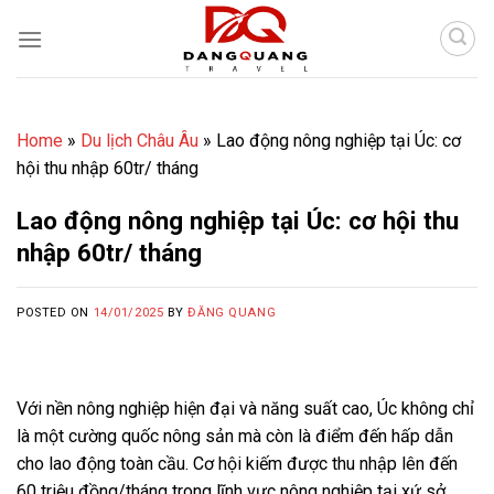
Skip
to
content
Home
»
Du lịch Châu Âu
»
Lao động nông nghiệp tại Úc: cơ
hội thu nhập 60tr/ tháng
Lao động nông nghiệp tại Úc: cơ hội thu
nhập 60tr/ tháng
POSTED ON
14/01/2025
BY
ĐĂNG QUANG
Với nền nông nghiệp hiện đại và năng suất cao, Úc không chỉ
là một cường quốc nông sản mà còn là điểm đến hấp dẫn
cho lao động toàn cầu. Cơ hội kiếm được thu nhập lên đến
60 triệu đồng/tháng trong lĩnh vực nông nghiệp tại xứ sở