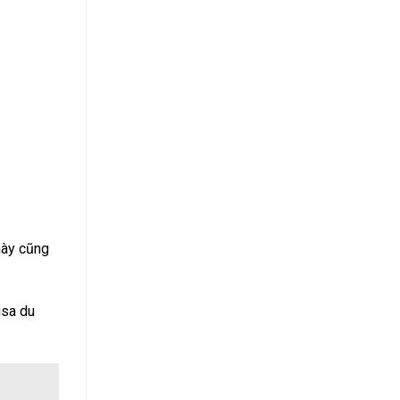
 này cũng
isa du