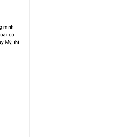
ng minh
oài, có
ay Mỹ, thì