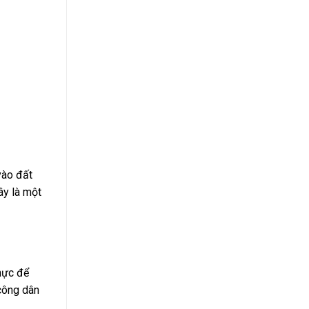
vào đất
ây là một
hực để
công dân