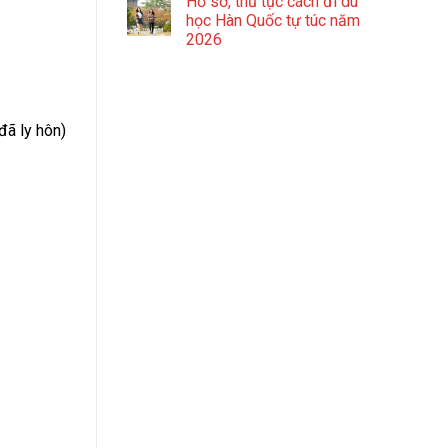
Hồ sơ, thủ tục cách đi du
học Hàn Quốc tự túc năm
2026
đã ly hôn)