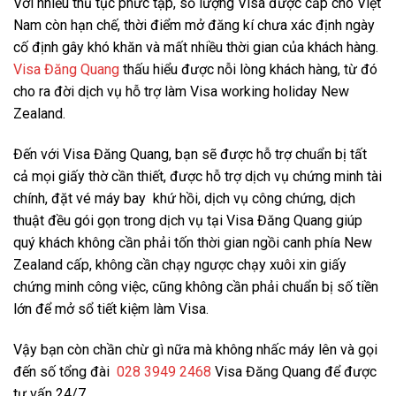
Với nhiều thủ tục phức tạp, số lượng Visa được cấp cho Việt
Nam còn hạn chế, thời điểm mở đăng kí chưa xác định ngày
cố định gây khó khăn và mất nhiều thời gian của khách hàng.
Visa Đăng Quang
thấu hiểu được nỗi lòng khách hàng, từ đó
cho ra đời dịch vụ hỗ trợ làm Visa working holiday New
Zealand.
Đến với Visa Đăng Quang, bạn sẽ được hỗ trợ chuẩn bị tất
cả mọi giấy thờ cần thiết, được hỗ trợ dịch vụ chứng minh tài
chính, đặt vé máy bay khứ hồi, dịch vụ công chứng, dịch
thuật đều gói gọn trong dịch vụ tại Visa Đăng Quang giúp
quý khách không cần phải tốn thời gian ngồi canh phía New
Zealand cấp, không cần chạy ngược chạy xuôi xin giấy
chứng minh công việc, cũng không cần phải chuẩn bị số tiền
lớn để mở sổ tiết kiệm làm Visa.
Vậy bạn còn chần chừ gì nữa mà không nhấc máy lên và gọi
đến số tổng đài
028 3949 2468
Visa Đăng Quang để được
tư vấn 24/7