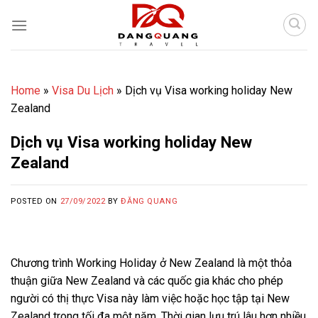
Skip
to
content
Home
»
Visa Du Lịch
»
Dịch vụ Visa working holiday New
Zealand
Dịch vụ Visa working holiday New
Zealand
POSTED ON
27/09/2022
BY
ĐĂNG QUANG
Chương trình Working Holiday ở New Zealand là một thỏa
thuận giữa New Zealand và các quốc gia khác cho phép
người có thị thực Visa này làm việc hoặc học tập tại New
Zealand trong tối đa một năm. Thời gian lưu trú lâu hơn nhiều