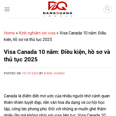
Skip
to
content
Home
»
Kinh nghiệm xin visa
»
Visa Canada 10 năm: Điều
kiện, hồ sơ và thủ tục 2025
Visa Canada 10 năm: Điều kiện, hồ sơ và
thủ tục 2025
POSTED ON
10/10/2025
BY
ĐĂNG QUANG
Canada là điểm đến mơ ước của nhiều người nhờ cảnh quan
thiên nhiên tuyệt đẹp, nền văn hóa đa dạng và cơ hội học
tập, công tác phong phú. Đối với những ai muốn ghé thăm
nhiều lần mà không phải xin visa liên tục, Visa Canada 10