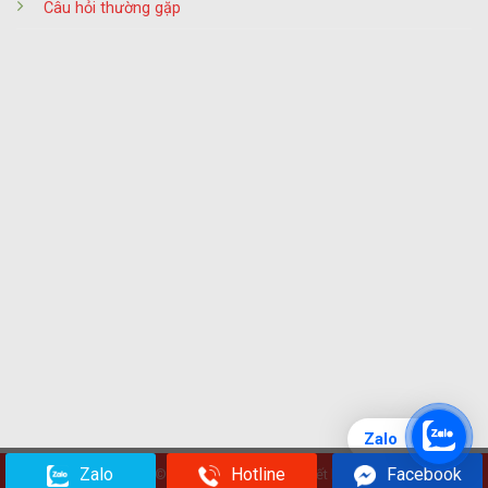
Câu hỏi thường gặp
Zalo
Zalo
Hotline
Facebook
Copyright 2026 ©
Visa Đăng Quang
- Thiết kế web:
BALICO