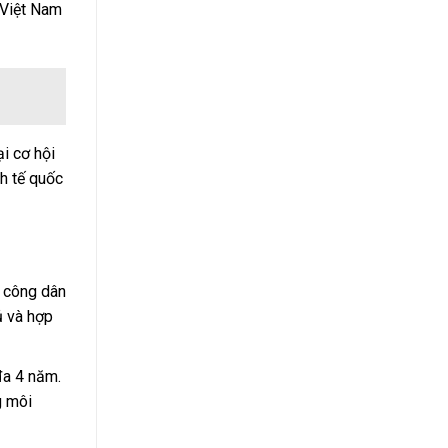
 Việt Nam
i cơ hội
nh tế quốc
0 công dân
ủ và hợp
đa 4 năm.
g môi