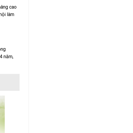
nâng cao
 hội làm
ông
 4 năm,