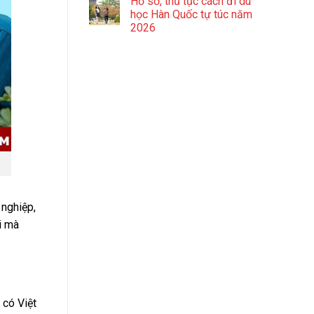
Hồ sơ, thủ tục cách đi du
học Hàn Quốc tự túc năm
2026
nghiệp,
i mà
 có Việt