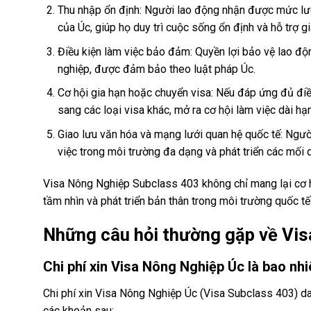
Thu nhập ổn định: Người lao động nhận được mức lươn
của Úc, giúp họ duy trì cuộc sống ổn định và hỗ trợ gi
Điều kiện làm việc bảo đảm: Quyền lợi bảo vệ lao độ
nghiệp, được đảm bảo theo luật pháp Úc.
Cơ hội gia hạn hoặc chuyển visa: Nếu đáp ứng đủ điề
sang các loại visa khác, mở ra cơ hội làm việc dài hạ
Giao lưu văn hóa và mạng lưới quan hệ quốc tế: Ngườ
việc trong môi trường đa dạng và phát triển các mối 
Visa Nông Nghiệp Subclass 403 không chỉ mang lại cơ h
tầm nhìn và phát triển bản thân trong môi trường quốc tế
Những câu hỏi thường gặp về Vi
Chi phí xin Visa Nông Nghiệp Úc là bao nh
Chi phí xin Visa Nông Nghiệp Úc (Visa Subclass 403) 
các khoản sau: