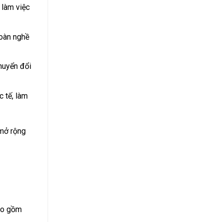
 làm việc
toàn nghề
huyển đổi
 tế, làm
 mở rộng
bao gồm