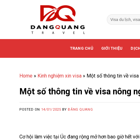
Skip
to
content
TRANG CHỦ
GIỚI THIỆU
DỊCH
Home
»
Kinh nghiệm xin visa
»
Một số thông tin về vis
Một số thông tin về visa nông 
POSTED ON
14/01/2025
BY
ĐĂNG QUANG
Cơ hội làm việc tại Úc đang rộng mở hơn bao giờ hết với