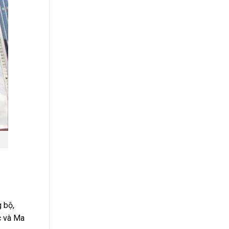
 bộ,
c và Ma