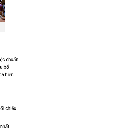
iệc chuẩn
ầu bổ
sa hiện
ối chiếu
nhất.