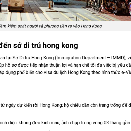
iệm kiểm soát người và phương tiện ra vào Hong Kong.
đến sở di trú hong kong
 quan tại Sở Di trú Hong Kong (Immigration Department – IMMD), v
úp hồ sơ được tiếp nhận thuận lợi và hạn chế tối đa việc bị yêu c
áp dụng phổ biến cho visa du lịch Hong Kong theo hình thức e-Vi
h từ ngày dự kiến rời Hong Kong; hộ chiếu cần còn trang trống để đ
hính diện, không đeo kính màu, ảnh chụp trong vòng 03 tháng gần 