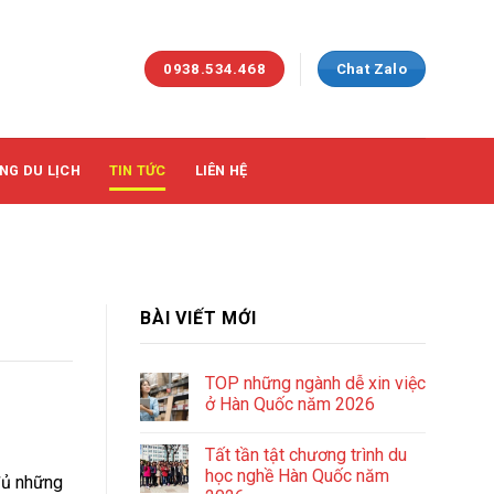
0938.534.468
Chat Zalo
NG DU LỊCH
TIN TỨC
LIÊN HỆ
BÀI VIẾT MỚI
TOP những ngành dễ xin việc
ở Hàn Quốc năm 2026
Tất tần tật chương trình du
học nghề Hàn Quốc năm
đủ những