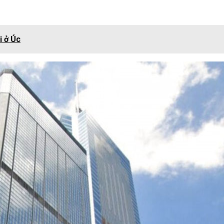
i ở Úc