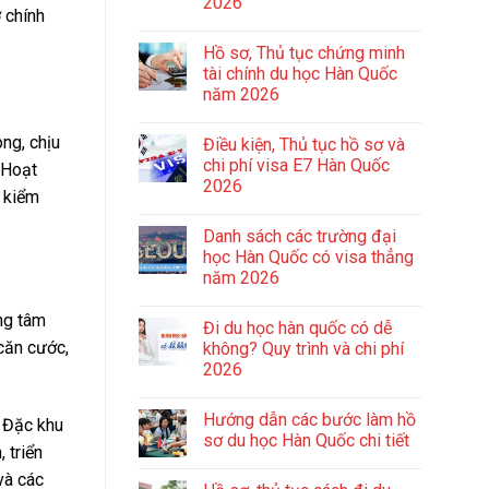
2026
ơ chính
Hồ sơ, Thủ tục chứng minh
tài chính du học Hàn Quốc
năm 2026
ng, chịu
Điều kiện, Thủ tục hồ sơ và
chi phí visa E7 Hàn Quốc
 Hoạt
2026
c kiểm
Danh sách các trường đại
học Hàn Quốc có visa thẳng
năm 2026
ng tâm
Đi du học hàn quốc có dễ
 căn cước,
không? Quy trình và chi phí
2026
Hướng dẫn các bước làm hồ
n Đặc khu
sơ du học Hàn Quốc chi tiết
 triển
và các