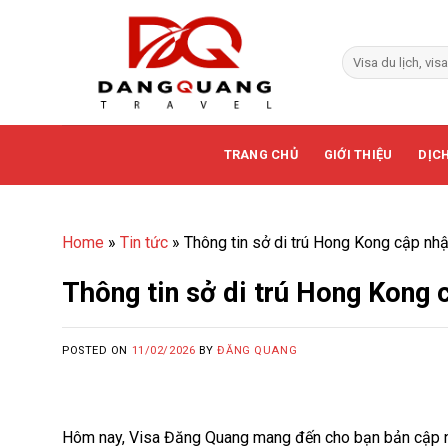
Skip
to
content
TRANG CHỦ
GIỚI THIỆU
DỊCH
Home
»
Tin tức
»
Thông tin sở di trú Hong Kong cập nhật
Thông tin sở di trú Hong Kong c
POSTED ON
11/02/2026
BY
ĐĂNG QUANG
Hôm nay, Visa Đăng Quang mang đến cho bạn bản cập n