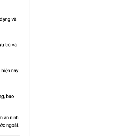
 dạng và
ưu trú và
, hiện nay
ng, bao
m an ninh
ớc ngoài.