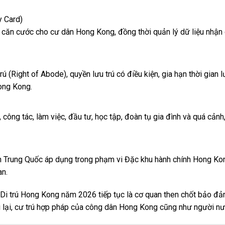
y Card)
ẻ căn cước cho cư dân Hong Kong, đồng thời quản lý dữ liệu nhận
 (Right of Abode), quyền lưu trú có điều kiện, gia hạn thời gian l
Hong Kong.
, công tác, làm việc, đầu tư, học tập, đoàn tụ gia đình và quá cảnh
h Trung Quốc áp dụng trong phạm vi Đặc khu hành chính Hong Ko
an.
ở Di trú Hong Kong năm 2026 tiếp tục là cơ quan then chốt bảo đả
đi lại, cư trú hợp pháp của công dân Hong Kong cũng như người nư