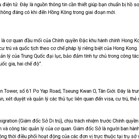
ụ điện tử. Đây là nguồn thông tin cần thiết giúp bạn chuẩn bị hồ s
 không đáng có khi đến Hồng Kông trong giai đoạn mới.
là cơ quan đầu mối của Chính quyền Đặc khu hành chính Hong Ko
 cư trú và quốc tịch theo cơ chế pháp lý riêng biệt của Hong Kong.
n lý của Trung Quốc đại lục, bảo đảm tính tự chủ trong công tá
ốc gia, hai chế độ”.
on Tower, số 61 Po Yap Road, Tseung Kwan O, Tân Giới. Đây là tru
, xét duyệt và quản lý các thủ tục liên quan đến visa, cư trú, thẻ
gration (Giám đốc Sở Di trú), chịu trách nhiệm trước Chính quyề
và công tác quản lý của cơ quan. Giám đốc Sở là người ban hành,
ồng thời điều phối hoạt động của các đơn vị trực thuộc tại trụ sở 