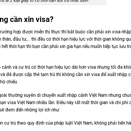
ú là 2 loại giấy tờ có thời hạn lưu trú nhất định
ông cần xin visa?
ường hợp được miễn thị thực thì bắt buộc cần phải xin visa nhập
m thân, đầu tư,… thì đều có thời hạn hiệu lực với thời gian không q
 hết thời hạn thì bạn cần phải xin gia hạn nếu muốn tiếp tục lưu trú
cảnh và cư trú có thời hạn hiệu lực dài hơn visa nhưng tối đa kh
 và đã được cấp thẻ tạm trú thì không cần xin visa để xuất nhập c
hộ chiếu.
goài thường xuyên di chuyển xuất nhập cảnh Việt Nam nhưng chưa
ạn visa Việt Nam nhiều lần. Điều này rất mất thời gian và chi phí 
 sẽ đem đến những lợi ích như:
cư trú theo quy định của pháp luật Việt Nam, không phải tiến hà