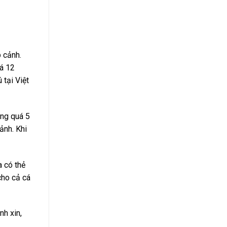
 cảnh.
uá 12
 tại Việt
ông quá 5
ảnh. Khi
 có thẻ
cho cả cá
nh xin,