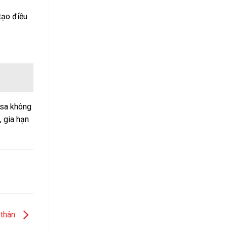
tạo điều
isa không
, gia hạn
 thân