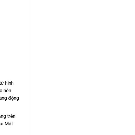
từ hình
ạo nên
hang động
ăng trên
núi Mặt