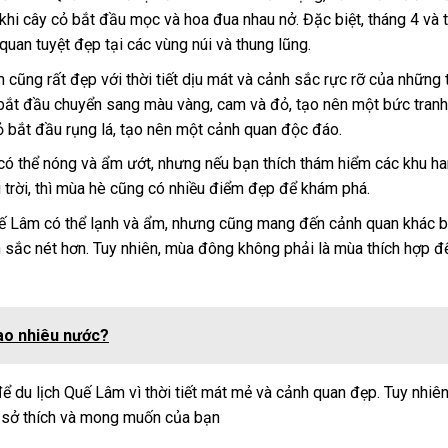
hi cây cỏ bắt đầu mọc và hoa đua nhau nở. Đặc biệt, tháng 4 và 
quan tuyệt đẹp tại các vùng núi và thung lũng.
 cũng rất đẹp với thời tiết dịu mát và cảnh sắc rực rỡ của những t
 bắt đầu chuyển sang màu vàng, cam và đỏ, tạo nên một bức tran
cỏ bắt đầu rụng lá, tạo nên một cảnh quan độc đáo.
có thể nóng và ẩm ướt, nhưng nếu bạn thích thám hiểm các khu h
trời, thì mùa hè cũng có nhiều điểm đẹp để khám phá.
ế Lâm có thể lạnh và ẩm, nhưng cũng mang đến cảnh quan khác bi
 sắc nét hơn. Tuy nhiên, mùa đông không phải là mùa thích hợp đ
ao nhiêu nước?
để du lịch Quế Lâm vì thời tiết mát mẻ và cảnh quan đẹp. Tuy nhiê
ên sở thích và mong muốn của bạn