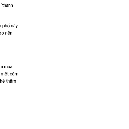
 “thành
h phố này
tạo nên
khi mùa
, một cảm
 ghé thăm