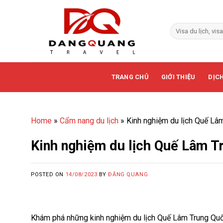
Skip
to
content
TRANG CHỦ
GIỚI THIỆU
DỊCH
Home
»
Cẩm nang du lịch
»
Kinh nghiệm du lịch Quế Lâ
Kinh nghiệm du lịch Quế Lâm T
POSTED ON
14/08/2023
BY
ĐĂNG QUANG
Khám phá những kinh nghiệm du lịch Quế Lâm Trung Quốc: