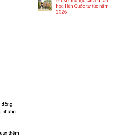
Hồ sơ, thủ tục cách đi du
học Hàn Quốc tự túc năm
2026
n động
h, những
quan thêm