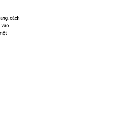
iang, cách
n vào
 một