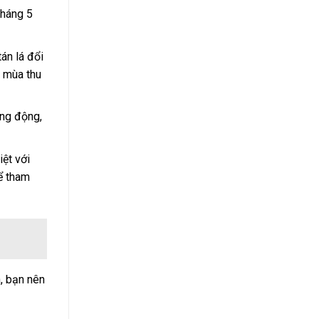
tháng 5
án lá đổi
h mùa thu
ang động,
ệt với
ể tham
n, bạn nên