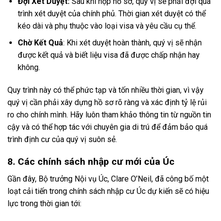
Đợi Xét Duyệt:
Sau khi nộp hồ sơ, quý vị sẽ phải đợi quá
trình xét duyệt của chính phủ. Thời gian xét duyệt có thể
kéo dài và phụ thuộc vào loại visa và yêu cầu cụ thể.
Chờ Kết Quả
: Khi xét duyệt hoàn thành, quý vị sẽ nhận
được kết quả và biết liệu visa đã được chấp nhận hay
không.
Quy trình này có thể phức tạp và tốn nhiều thời gian, vì vậy
quý vị cần phải xây dựng hồ sơ rõ ràng và xác định tỷ lệ rủi
ro cho chính mình. Hãy luôn tham khảo thông tin từ nguồn tin
cậy và có thể hợp tác với chuyên gia di trú để đảm bảo quá
trình định cư của quý vị suôn sẻ.
8. Các chính sách nhập cư mới của Úc
Gần đây, Bộ trưởng Nội vụ Úc, Clare O’Neil, đã công bố một
loạt cải tiến trong chính sách nhập cư Úc dự kiến sẽ có hiệu
lực trong thời gian tới: