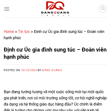
Skip
to
content
Home
»
Tin tức
»
Định cư Úc gia đình sung túc – Đoàn viên
hạnh phúc
Định cư Úc gia đình sung túc – Đoàn viên
hạnh phúc
POSTED ON
10/10/2023
BY
ĐĂNG QUANG
Bạn đang tưởng tượng về một cuộc sống mới tại một quốc
gia phát triển, nơi có môi trường sống tốt, cơ hội nghề nghiệp
đa dạng và hệ thống giáo dục hàng đầu? Úc chính là điểm
đến lý tưởng cho những ước mơ như vậy, với nền kinh tế