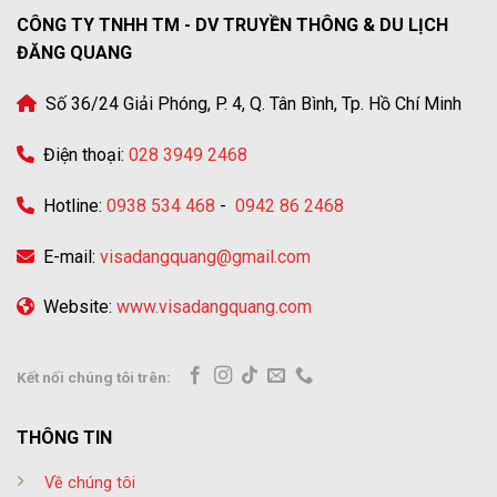
CÔNG TY TNHH TM - DV TRUYỀN THÔNG & DU LỊCH
ĐĂNG QUANG
Số 36/24 Giải Phóng, P. 4, Q. Tân Bình, Tp. Hồ Chí Minh
Điện thoại:
028 3949 2468
Hotline:
0938 534 468
-
0942 86 2468
E-mail:
visadangquang@gmail.com
Website:
www.visadangquang.com
Kết nối chúng tôi trên:
THÔNG TIN
Về chúng tôi